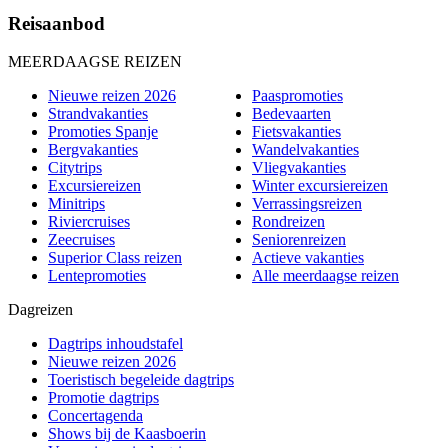
Reisaanbod
MEERDAAGSE REIZEN
Nieuwe reizen 2026
Paaspromoties
Strandvakanties
Bedevaarten
Promoties Spanje
Fietsvakanties
Bergvakanties
Wandelvakanties
Citytrips
Vliegvakanties
Excursiereizen
Winter excursiereizen
Minitrips
Verrassingsreizen
Riviercruises
Rondreizen
Zeecruises
Seniorenreizen
Superior Class reizen
Actieve vakanties
Lentepromoties
Alle meerdaagse reizen
Dagreizen
Dagtrips inhoudstafel
Nieuwe reizen 2026
Toeristisch begeleide dagtrips
Promotie dagtrips
Concertagenda
Shows bij de Kaasboerin