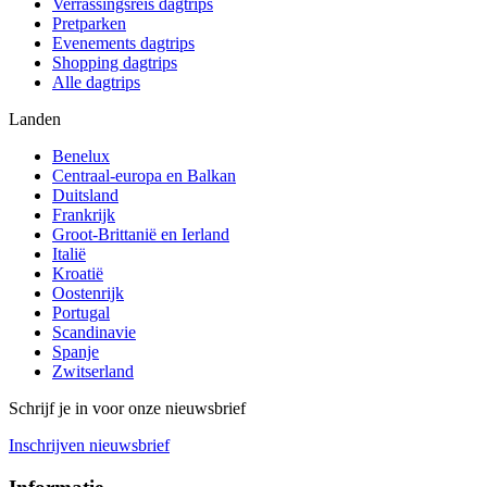
Verrassingsreis dagtrips
Pretparken
Evenements dagtrips
Shopping dagtrips
Alle dagtrips
Landen
Benelux
Centraal-europa en Balkan
Duitsland
Frankrijk
Groot-Brittanië en Ierland
Italië
Kroatië
Oostenrijk
Portugal
Scandinavie
Spanje
Zwitserland
Schrijf je in voor onze nieuwsbrief
Inschrijven nieuwsbrief