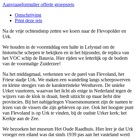
Aanvraagformulier offerte groepsreis
Omschrijving
Print deze reis
Na de vrije ochtendstop zetten we koers naar de Flevopolder en
Urk.
We houden in de voormiddag een halte in Lelystad om de
historische schepen te bekijken en in het bijzonder, de replica van
het VOC schip de Batavia. Hier rijden we letterlijk op de bodem
van de voormalige Zuiderzee!
Na het middagmaal, verkennen we de parel van Flevoland, het
Friese stadje Urk. We maken een wandeling langs scheepswerven
en kleine steegjes van de karakteristieke Westhaven. De unieke
Urker vuurtoren, waarvan het licht als enige in Nederland tegen de
wijzers van de klok in draait, biedt uitzicht op maar liefst drie
provincies. Bij het nabijgelegen Vissersmonument zijn de namen te
lezen van de vissers die zijn gebleven op zee. Ook het hoogste punt
van Flevoland is op Urk te vinden, bij de oudste Urker kerk; het
Kerkje aan de Zee.
We bezoeken het museum Het Oude Raadhuis. Hier leer je dat Urk
vroeger een eiland was dat sinds 1939 pas aan het vasteland werd